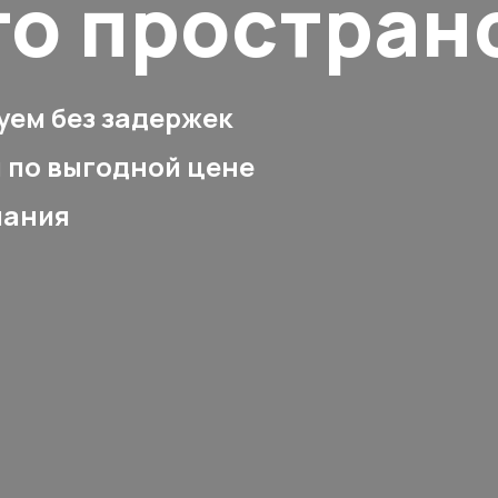
го простран
уем без задержек
 по выгодной цене
лания