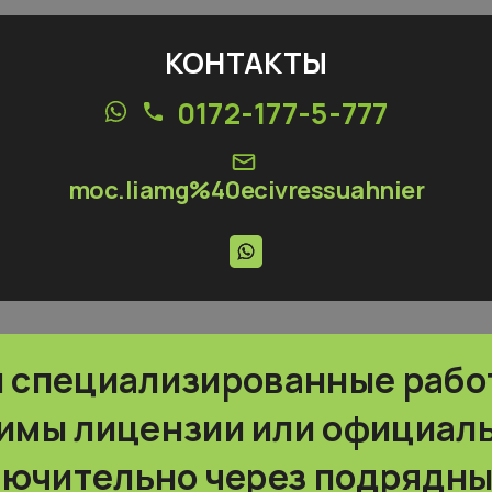
КОНТАКТЫ
0172-177-5-777
moc.liamg%40ecivressuahnier
и специализированные рабо
имы лицензии или официал
лючительно через подрядны