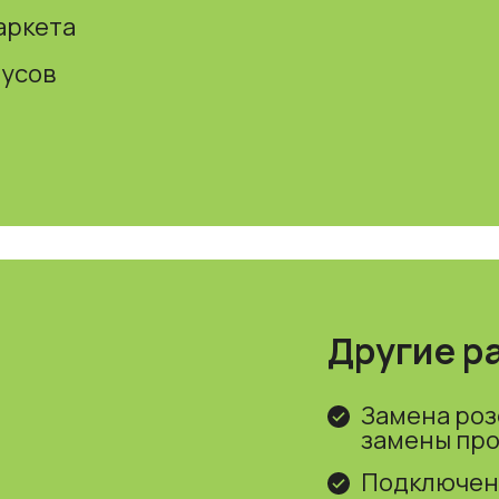
аркета
тусов
Другие р
Замена роз
замены пр
Подключен