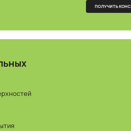
ПОЛУЧИТЬ КОН
льных
ерхностей
рытия