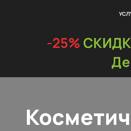
УСЛ
-25%
СКИДК
Де
Косметич