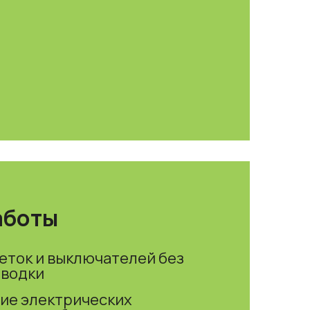
аботы
еток и выключателей без
оводки
ие электрических