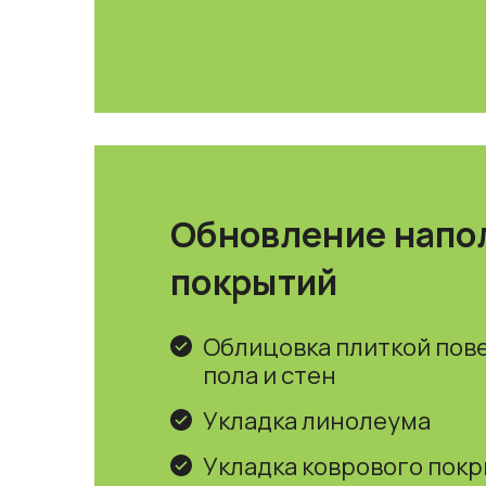
Обновление напо
покрытий
Облицовка плиткой пов
пола и стен
Укладка линолеума
Укладка коврового пок