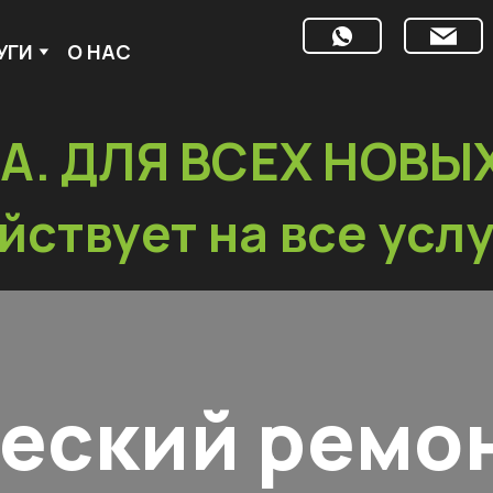
УГИ
О НАС
А. ДЛЯ ВСЕХ НОВЫ
йствует на все услу
еский ремо