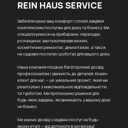
REIN HAUS SERVICE
Забезпечуємо ваш комфорт і спокій завдяки
комплексним послугам для дому та бізнесу. Ми
спеціалізуємося на прибиранні, переїздах,
розчищенні, вантажоперевезеннях,
косметичних ремонтах, демонтажах, а також
на садових послугах і роботах для вашого дому.
Наша компанія поєднує багаторічний досвід,
професіоналізм і уважність до деталей. Кожен
клієнт для нас — це унікальний проект, який ми
реалізуємо з максимальною відповідальністю
та турботою. Ми пропонуємо рішення для
будь-яких завдань, які виникають у вашому домі
чи бізнесі.
Ми маємо досвід у наданні послуг на будь-
якому етапі — від допомоги в організації