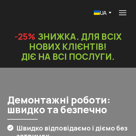
UA
-25%
ЗНИЖКА. ДЛЯ ВСІХ
НОВИХ КЛІЄНТІВ!
ДІЄ НА ВСІ ПОСЛУГИ.
Демонтажні роботи:
швидко та безпечно
Швидко відповідаємо і діємо без
затримок