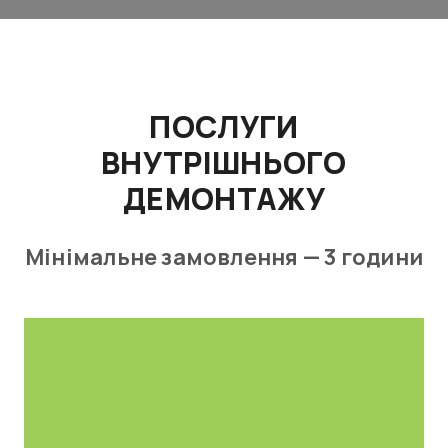
Вестфаліка, Люббеці, Петергаген,
Еспелькамп, Хілле, Раден,
Штемведі, Гюльгорст, Пройсіш-
Ольдендорф.
ПОСЛУГИ
ВНУТРІШНЬОГО
ДЕМОНТАЖУ
Мінімальне замовлення — 3 години